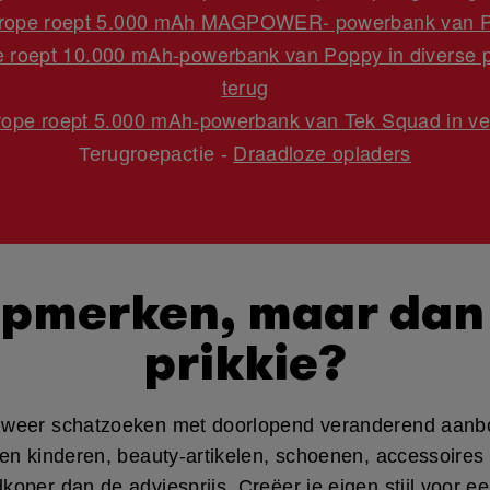
rope roept 5.000 mAh MAGPOWER- powerbank van Pom
 roept 10.000 mAh-powerbank van Poppy in diverse pri
terug
ope roept 5.000 mAh-powerbank van Tek Squad in ver
Draadloze opladers
Terugroepactie -
opmerken, maar dan
prikkie?
ijd weer schatzoeken met doorlopend veranderend aanb
en kinderen, beauty-artikelen, schoenen, accessoires 
koper dan de adviesprijs. Creëer je eigen stijl voor ee