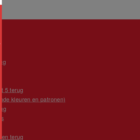
rug
t 5 terug
nde kleuren en patronen)
rug
ss
ren terug