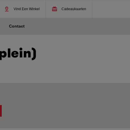
ghlighted links
Image
Image
Vind Een Winkel
Cadeaukaarten
Contact
plein)