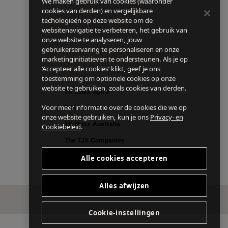
We maken gebruik van cookies (waaronder
cookies van derden) en vergelijkbare
techologieën op deze website om de
websitenavigatie te verbeteren, het gebruik van
onze website te analyseren, jouw
gebruikerservaring te personaliseren en onze
marketinginitiatieven te ondersteunen. Als je op
‘Accepteer alle cookies’ klikt, geef je ons
toestemming om optionele cookies op onze
website te gebruiken, zoals cookies van derden.
TK Maxx Spain
Voor meer informatie over de cookies die we op
TK Maxx UK
onze website gebruiken, kun je ons
Privacy- en
TK Maxx Australia
Cookiebeleid
.
The TJX Companies
Sitemap
Alle cookies accepteren
Alles afwijzen
Cookie-instellingen