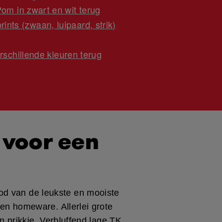
 in zwart en wit terug
nts (zwaan, luipaard, strik)
schillende kleuren terug
 voor een
od van de leukste en mooiste
en homeware. Allerlei grote
n prikkie. Verbluffend lage TK