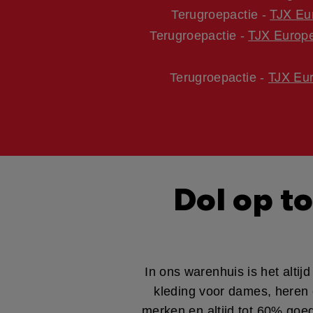
TJX Eu
Terugroepactie -
TJX Europe
Terugroepactie -
TJX Eur
Terugroepactie -
Dol op t
In ons warenhuis is het alt
kleding voor dames, heren 
merken en altijd tot 60% goed