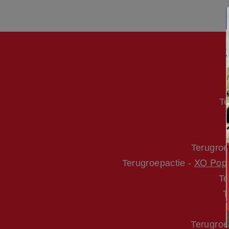
Image
Te
Terugroe
XO Popp
Terugroepactie -
Te
T
Terugroe