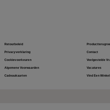
Footer
Retourbeleid
Productterugro
Privacyverklaring
Contact
Cookievoorkeuren
Veelgestelde V
Algemene Voorwaarden
Vacatures
Cadeaukaarten
Vind Een Winkel